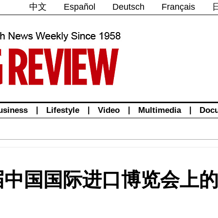
中文
Español
Deutsch
Français
usiness
|
Lifestyle
|
Video
|
Multimedia
|
Doc
届中国国际进口博览会上