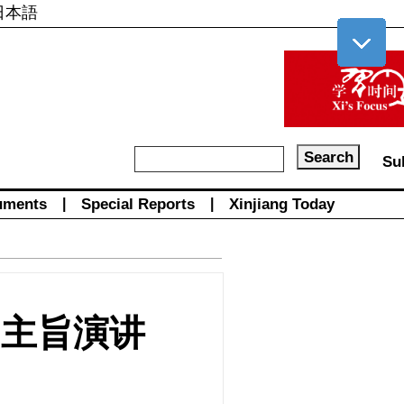
日本語
Su
uments
|
Special Reports
|
Xinjiang Today
的主旨演讲