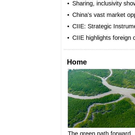
•
Sharing, inclusivity sho
•
China's vast market oppo
•
CIIE: Strategic Instru
•
CIIE highlights foreign