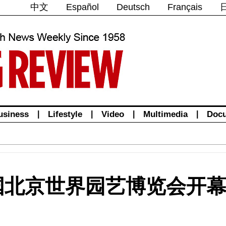
中文
Español
Deutsch
Français
usiness
|
Lifestyle
|
Video
|
Multimedia
|
Doc
国北京世界园艺博览会开